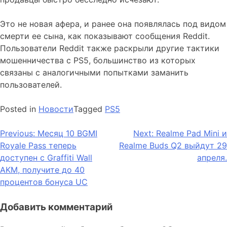
Это не новая афера, и ранее она появлялась под видом
смерти ее сына, как показывают сообщения Reddit.
Пользователи Reddit также раскрыли другие тактики
мошенничества с PS5, большинство из которых
связаны с аналогичными попытками заманить
пользователей.
Posted in
Новости
Tagged
PS5
Навигация
Previous:
Месяц 10 BGMI
Next:
Realme Pad Mini и
Royale Pass теперь
Realme Buds Q2 выйдут 29
по
доступен с Graffiti Wall
апреля.
записям
AKM, получите до 40
процентов бонуса UC
Добавить комментарий