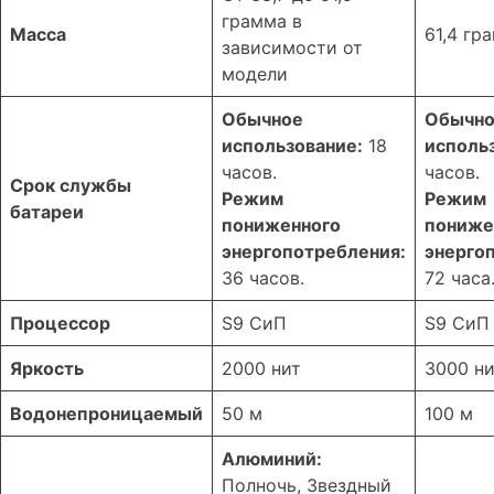
грамма в
Масса
61,4 гр
зависимости от
модели
Обычное
Обычн
использование:
18
исполь
часов.
часов.
Срок службы
Режим
Режим
батареи
пониженного
пониже
энергопотребления:
энерго
36 часов.
72 часа
Процессор
S9 СиП
S9 СиП
Яркость
2000 нит
3000 ни
Водонепроницаемый
50 м
100 м
Алюминий:
Полночь, Звездный