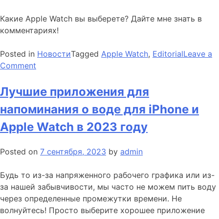
Какие Apple Watch вы выберете? Дайте мне знать в
комментариях!
Posted in
Новости
Tagged
Apple Watch
,
Editorial
Leave a
on
Comment
Apple
Watch
Лучшие приложения для
9
напоминания о воде для iPhone и
против
Apple
Apple Watch в 2023 году
Watch
8:
Posted on
7 сентября, 2023
by
admin
стоит
ли
Будь то из-за напряженного рабочего графика или из-
обновляться?
за нашей забывчивости, мы часто не можем пить воду
через определенные промежутки времени. Не
волнуйтесь! Просто выберите хорошее приложение