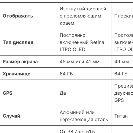
Изогнутый дисплей
Отображать
с преломляющим
Плоски
краем
Постоянно
Постоя
Тип дисплея
включенный Retina
включен
LTPO OLED
LTPO O
Размер экрана
45 мм или 41 мм
49 мм
Хранилище
64 ГБ
64 ГБ
Прециз
GPS
Да
двухча
GPS
Алюминий или
Случай
Титан
нержавеющая сталь
От 38,7 до 51,5