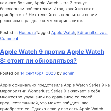
немного больше, Apple Watch Ultra 2 станут
бесспорным победителем. Итак, какой из них вы
приобретете? Не стесняйтесь поделиться своим
решением в разделе комментариев ниже.
Posted in
Новости
Tagged
Apple Watch
,
Editorial
Leave a
on
Comment
Apple
Watch
Apple Watch 9 против Apple Watch
Series
8: стоит ли обновляться?
9
против
Posted on
14 сентября, 2023
by
admin
Ultra
2:
Apple официально представила Apple Watch Series 9 на
какой
мероприятии Wonderlust. Series 9 включает в себя
купить?
множество улучшений по сравнению со своей
предшественницей, что может побудить вас
приобрести ее. Однако если у вас есть Apple Watch