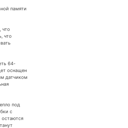
вной памяти
 что
, что
ивать
еть 64-
дет оснащен
ым датчиком
ьная
епло под
бки с
х остаются
танут