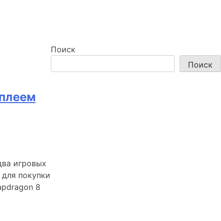
Поиск
Поиск
сплеем
два игровых
 для покупки
apdragon 8