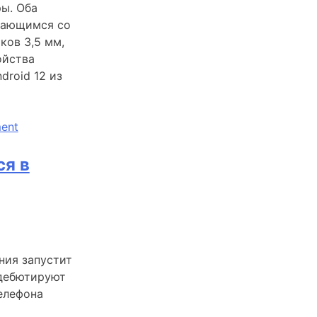
ры. Оба
щающимся со
ков 3,5 мм,
ойства
droid 12 из
on
ent
Выпущен
игровой
ся в
смартфон
Nubia
Red
Magic
7
ния запустит
с
 дебютируют
дисплеем
елефона
Snapdragon
8