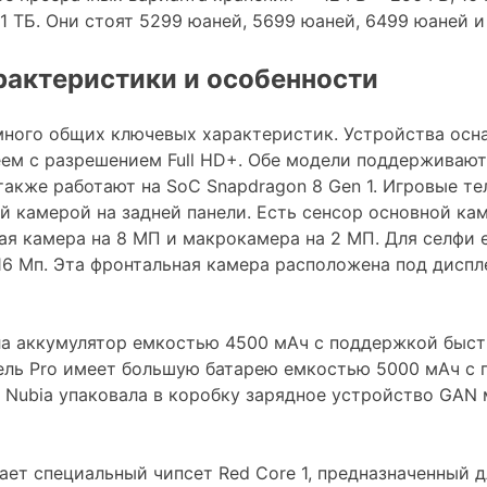
+ 1 ТБ. Они стоят 5299 юаней, 5699 юаней, 6499 юаней и
рактеристики и особенности
ного общих ключевых характеристик. Устройства осн
м с разрешением Full HD+. Обе модели поддерживают
 также работают на SoC Snapdragon 8 Gen 1. Игровые т
 камерой на задней панели. Есть сенсор основной ка
я камера на 8 МП и макрокамера на 2 МП. Для селфи 
16 Мп. Эта фронтальная камера расположена под диспл
ла аккумулятор емкостью 4500 мАч с поддержкой быст
ель Pro имеет большую батарею емкостью 5000 мАч с
. Nubia упаковала в коробку зарядное устройство GA
ает специальный чипсет Red Core 1, предназначенный д