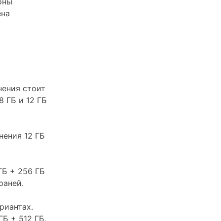
оны
ена
нения стоит
 ГБ и 12 ГБ
нения 12 ГБ
ГБ + 256 ГБ
юаней.
риантах.
Б + 512 ГБ,