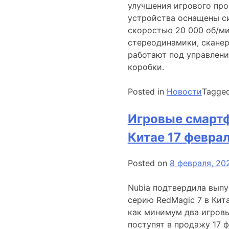
улучшения игрового про
устройства оснащены с
скоростью 20 000 об/ми
стереодинамики, сканер
работают под управлени
коробки.
Posted in
Новости
Tagge
Игровые смартф
Китае 17 февра
Posted on
8 февраля, 20
Nubia подтвердила выпу
серию RedMagic 7 в Кит
как минимум два игровы
поступят в продажу 17 ф