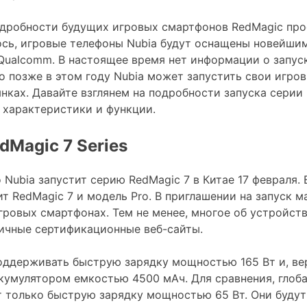
дробности будущих игровых смартфонов RedMagic про
ось, игровые телефоны Nubia будут оснащены новейши
ualcomm. В настоящее время нет информации о запуск
о позже в этом году Nubia может запустить свои игро
нках. Давайте взглянем на подробности запуска серии 
е характеристики и функции.
dMagic 7 Series
Nubia запустит серию RedMagic 7 в Китае 17 февраля. 
т RedMagic 7 и модель Pro. В приглашении на запуск м
гровых смартфонах. Тем не менее, многое об устройст
ичные сертификационные веб-сайты.
оддерживать быструю зарядку мощностью 165 Вт и, ве
ккумулятором емкостью 4500 мАч. Для сравнения, глоб
 только быструю зарядку мощностью 65 Вт. Они буду