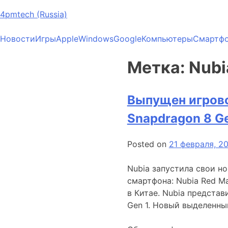
4pmtech (Russia)
Новости
Игры
Apple
Windows
Google
Компьютеры
Смартф
Метка:
Nubi
Выпущен игрово
Snapdragon 8 Ge
Posted on
21 февраля, 2
Nubia запустила свои н
смартфона: Nubia Red M
в Китае. Nubia представ
Gen 1. Новый выделенны