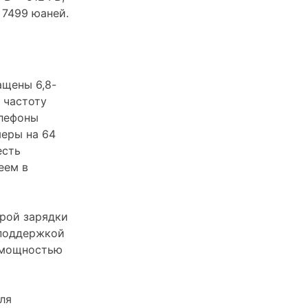
 7499 юаней.
ащены 6,8-
 частоту
елефоны
меры на 64
есть
еем в
рой зарядки
 поддержкой
N мощностью
ля