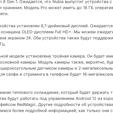
 8 Gen 1. Ожидается, что Nubia выпустит устройства с
 хранения. Модель Pro может иметь до 18 ГБ операти
яти.
ройства установлен 6,7-дюймовый дисплей. Ожидается,
 оснащена OLED-дисплеем Full HD+. Мы можем ожидать
ена экраном 2K. Оба устройства также будут поддерж
Гц.
ной модели установлена ​​тройная камера. Он будет им
основной камеры. Модуль камеры также, вероятно, бу
хширокоугольным датчиком камеры и 2-мегапиксельн
ля селфи и стриминга в телефоне будет 16-мегапиксел
анизм теплового охлаждения, который будет держать т
ва будут работать под управлением Android 12 из коро
фейсом RedMagic. Другие подробности об устройства
имся более подробной информацией, как только они с