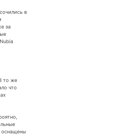
Gen
сочились в
1,
м
165
е за
Гц:
вые
цена,
Nubia
характеристики
В то же
ало что
вах
роятно,
альные
т оснащены