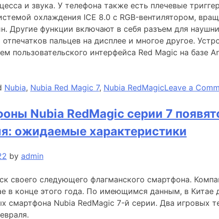
цесса и звука. У телефона также есть плечевые тригге
истемой охлаждения ICE 8.0 с RGB-вентилятором, вра
н. Другие функции включают в себя разъем для наушни
 отпечатков пальцев на дисплее и многое другое. Устр
ем пользовательского интерфейса Red Magic на базе An
d
Nubia
,
Nubia Red Magic 7
,
Nubia RedMagic
Leave a Comm
оны Nubia RedMagic серии 7 появят
ля: ожидаемые характеристики
22
by
admin
ск своего следующего флагманского смартфона. Компа
ае в конце этого года. По имеющимся данным, в Китае
х смартфона Nubia RedMagic 7-й серии. Два игровых т
евраля.