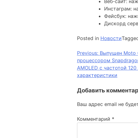
Веб-сайт: на
Инстаграм: 
Фейсбук: на
Дискорд сер
Posted in
Новости
Tagge
Навигация
Previous:
Выпущен Moto 
процессором Snapdrago
по
AMOLED с частотой 120 Г
записям
характеристики
Добавить коммента
Ваш адрес email не буде
Комментарий
*