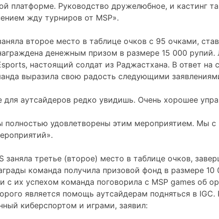
ой платформе. Руководство дружелюбное, и кастинг т
ением жду турниров от MSP».
заняла второе место в таблице очков с 95 очками, ста
награждена денежным призом в размере 15 000 рупий. 
Esports, настоящий солдат из Раджастхана. В ответ на 
анда выразила свою радость следующими заявлениям
 для аутсайдеров редко увидишь. Очень хорошее упра
Мы полностью удовлетворены этим мероприятием. Мы с
ероприятий».
 заняла третье (второе) место в таблице очков, завер
награды команда получила призовой фонд в размере 10 
зи с их успехом команда поговорила с MSP games об о
орого является помощь аутсайдерам подняться в IGC.
енный киберспортом и играми, заявил: