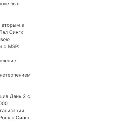
акже был
в вторым в
Лал Сингх
свою
и о MSP:
вление
 нетерпением
шив День 2 с
000
рганизации
 Рошан Сингх