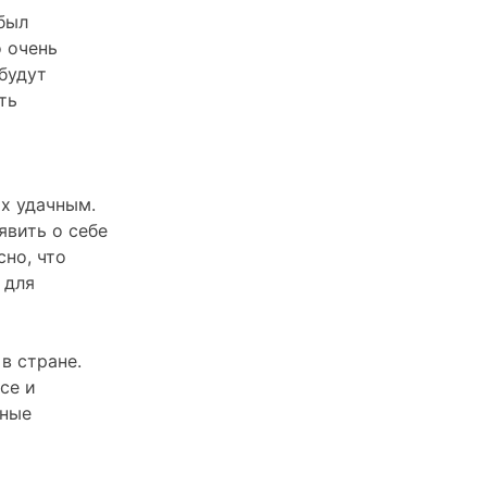
был
 очень
будут
ть
х удачным.
явить о себе
сно, что
 для
в стране.
се и
ьные