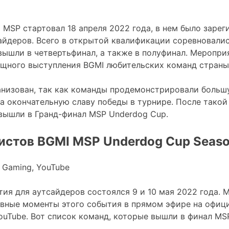
 MSP стартовал 18 апреля 2022 года, в нем было заре
айдеров. Всего в открытой квалификации соревновалис
вышли в четвертьфинал, а также в полуфинал. Меропри
ощного выступления BGMI любительских команд страны
анизован, так как команды продемонстрировали больш
а окончательную славу победы в турнире. После тако
вышли в Гранд-финал MSP Underdog Cup.
истов BGMI MSP Underdog Cup Seaso
 Gaming, YouTube
тия для аутсайдеров состоялся 9 и 10 мая 2022 года. 
овные моменты этого события в прямом эфире на офиц
ouTube. Вот список команд, которые вышли в финал MS