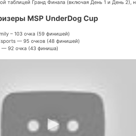
ой таблицей Гранд Финала (включая День 1 и День 2),
ризеры MSP UnderDog Cup
mily – 103 очка (59 финишей)
Esports — 95 очков (48 финишей)
s — 92 очка (43 финиша)