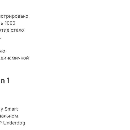
гистрировано
ь 1000
ятие стало
.
ую
й динамичной
n 1
My Smart
иальном
P Underdog