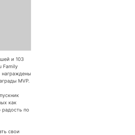
шей и 103
 Family
и награждены
награды MVP.
ыпускник
ных как
ю радость по
ать свои