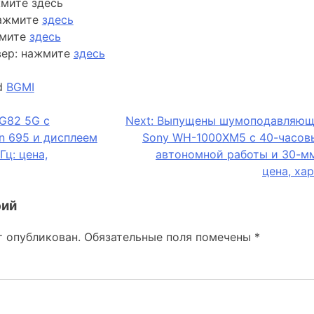
жмите здесь
нажмите
здесь
жмите
здесь
вер: нажмите
здесь
d
BGMI
G82 5G с
Next:
Выпущены шумоподавляющ
n 695 и дисплеем
Sony WH-1000XM5 с 40-часов
ц: цена,
автономной работы и 30-м
цена, ха
рий
т опубликован.
Обязательные поля помечены
*