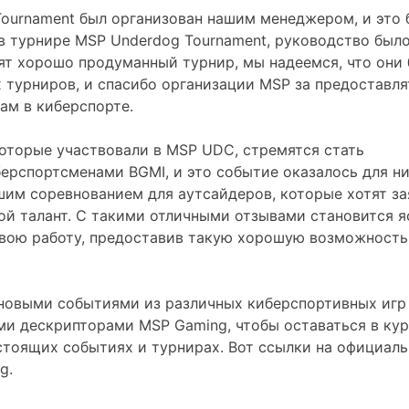
ournament был организован нашим менеджером, и это 
в турнире MSP Underdog Tournament, руководство было
ят хорошо продуманный турнир, мы надеемся, что они 
 турниров, и спасибо организации MSP за предоставля
ам в киберспорте.
оторые участвовали в MSP UDC, стремятся стать
рспортсменами BGMI, и это событие оказалось для ни
им соревнованием для аутсайдеров, которые хотят за
вой талант. С такими отличными отзывами становится я
ою работу, предоставив такую ​​​​хорошую возможность
новыми событиями из различных киберспортивных игр 
и дескрипторами MSP Gaming, чтобы оставаться в кур
стоящих событиях и турнирах. Вот ссылки на официал
g.