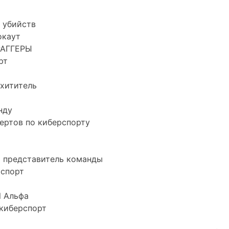
 убийств
окаут
РАГГЕРЫ
рт
хититель
нду
ертов по киберспорту
 представитель команды
рспорт
l Альфа
киберспорт