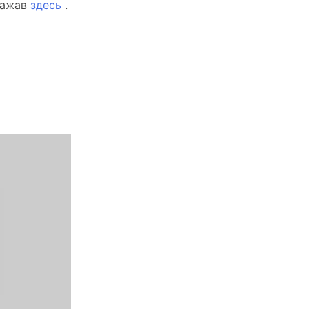
 нажав
здесь
.