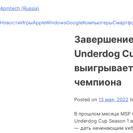
4pmtech (Russia)
Новости
Игры
Apple
Windows
Google
Компьютеры
Смартф
Завершение
Underdog Cu
выигрывает 
чемпиона
Posted on
13 мая, 2022
b
В прошлом месяце MSP 
Underdog Cup Season 1 
— дать начинающим киб