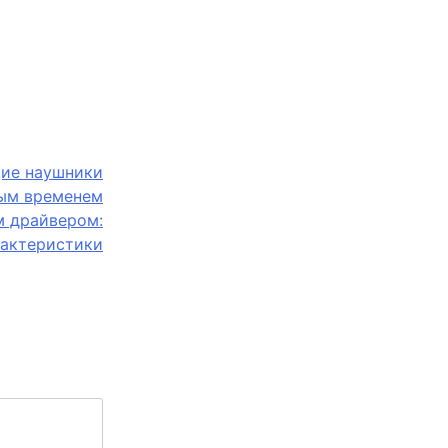
ие наушники
ым временем
м драйвером:
рактеристики