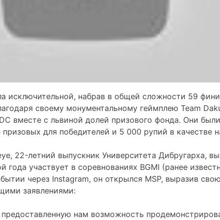
ла исключительной, набрав в общей сложности 59 фини
 Благодаря своему монументальному геймплею Team Daku
DC вместе с львиной долей призового фонда. Они был
е призовых для победителей и 5 000 рупий в качестве 
ye, 22-летний выпускник Университета Дибругарха, в
ой года участвует в соревнованиях BGMI (ранее извест
обытии через Instagram, он открылся MSP, выразив сво
щими заявлениями:
 предоставленную нам возможность продемонстриров