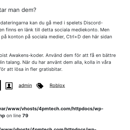
ttar man dem?
dateringarna kan du gå med i spelets Discord-
en finns en länk till detta sociala mediekonto. Men
a på konton på sociala medier, Ctrl+D den här sidan
goist Awakens-koder. Använd dem för att få en bättre
din talang. När du har använt dem alla, kolla in våra
 att lösa in fler gratisbitar.
admin
Roblox
var/www/vhosts/4pmtech.com/httpdocs/wp-
hp
on line
79
r/www/vhosts/4pmtech.com/httpdocs/wp-