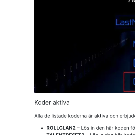
Koder aktiva
Alla de listade koderna är aktiva och erbjude
ROLLCLAN2
– Lös in den här koden för