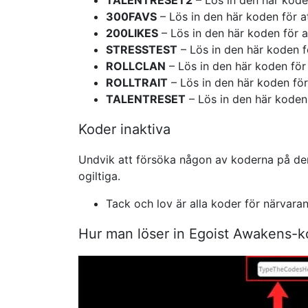
TALENTRESET2
– Lös in den här koden
300FAVS
– Lös in den här koden för a
200LIKES
– Lös in den här koden för at
STRESSTEST
– Lös in den här koden fö
ROLLCLAN
– Lös in den här koden för 
ROLLTRAIT
– Lös in den här koden för
TALENTRESET
– Lös in den här koden 
Koder inaktiva
Undvik att försöka någon av koderna på den 
ogiltiga.
Tack och lov är alla koder för närvaran
Hur man löser in Egoist Awakens-k