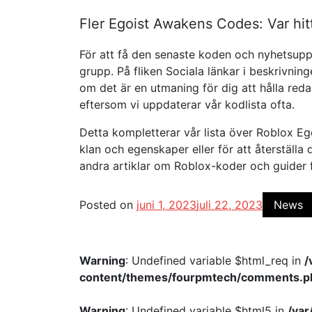
Fler Egoist Awakens Codes: Var hi
För att få den senaste koden och nyhetsupp
grupp. På fliken Sociala länkar i beskrivning
om det är en utmaning för dig att hålla red
eftersom vi uppdaterar vår kodlista ofta.
Detta kompletterar vår lista över Roblox E
klan och egenskaper eller för att återställa 
andra artiklar om Roblox-koder och guider för
Posted on
juni 1, 2023
juli 22, 2023
News
Warning
: Undefined variable $html_req in
/
content/themes/fourpmtech/comments.p
Warning
: Undefined variable $html5 in
/va