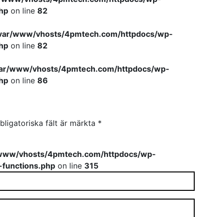
hp
on line
82
var/www/vhosts/4pmtech.com/httpdocs/wp-
hp
on line
82
var/www/vhosts/4pmtech.com/httpdocs/wp-
hp
on line
86
bligatoriska fält är märkta
*
www/vhosts/4pmtech.com/httpdocs/wp-
-functions.php
on line
315