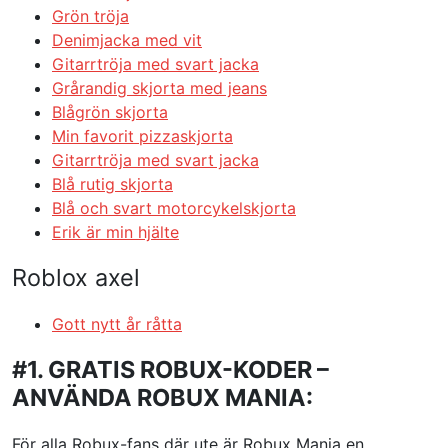
Grön tröja
Denimjacka med vit
Gitarrtröja med svart jacka
Grårandig skjorta med jeans
Blågrön skjorta
Min favorit pizzaskjorta
Gitarrtröja med svart jacka
Blå rutig skjorta
Blå och svart motorcykelskjorta
Erik är min hjälte
Roblox axel
Gott nytt år råtta
#1. GRATIS ROBUX-KODER –
ANVÄNDA ROBUX MANIA:
För alla Robux-fans där ute är Robux Mania en