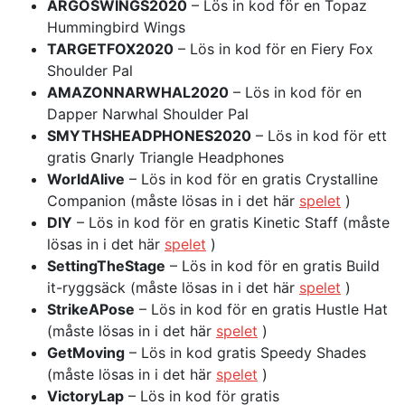
ARGOSWINGS2020
– Lös in kod för en Topaz
Hummingbird Wings
TARGETFOX2020
– Lös in kod för en Fiery Fox
Shoulder Pal
AMAZONNARWHAL2020
– Lös in kod för en
Dapper Narwhal Shoulder Pal
SMYTHSHEADPHONES2020
– Lös in kod för ett
gratis Gnarly Triangle Headphones
WorldAlive
– Lös in kod för en gratis Crystalline
Companion (måste lösas in i det här
spelet
)
DIY
– Lös in kod för en gratis Kinetic Staff (måste
lösas in i det här
spelet
)
SettingTheStage
– Lös in kod för en gratis Build
it-ryggsäck (måste lösas in i det här
spelet
)
StrikeAPose
– Lös in kod för en gratis Hustle Hat
(måste lösas in i det här
spelet
)
GetMoving
– Lös in kod gratis Speedy Shades
(måste lösas in i det här
spelet
)
VictoryLap
– Lös in kod för gratis