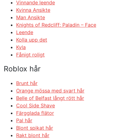
Vinnande leende
Kvinna Ansikte
Man Ansikte
Knights of Redcliff: Paladin – Face
Leende
Kolla upp det
Kyla
Fånigt roligt
Roblox hår
Brunt hår
Orange mössa med svart hår
Belle of Belfast långt rött hår
Cool Side Shave
Färgglada flätor
Pal hår
Blont spikat hår
Rakt blont hår