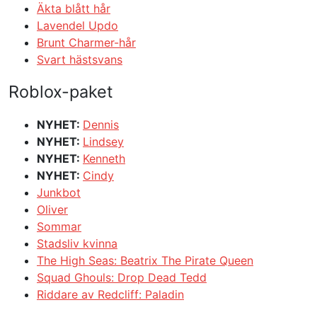
Äkta blått hår
Lavendel Updo
Brunt Charmer-hår
Svart hästsvans
Roblox-paket
NYHET:
Dennis
NYHET:
Lindsey
NYHET:
Kenneth
NYHET:
Cindy
Junkbot
Oliver
Sommar
Stadsliv kvinna
The High Seas: Beatrix The Pirate Queen
Squad Ghouls: Drop Dead Tedd
Riddare av Redcliff: Paladin