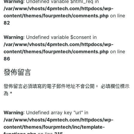
Warning
: Undefined variable $html_req in
/var/www/vhosts/4pmtech.com/httpdocs/wp-
content/themes/fourpmtech/comments.php
on line
82
Warning
: Undefined variable $consent in
/var/www/vhosts/4pmtech.com/httpdocs/wp-
content/themes/fourpmtech/comments.php
on line
86
發佈留言
發佈留言必須填寫的電子郵件地址不會公開。
必填欄位標示
為
*
Warning
: Undefined array key "url" in
/var/www/vhosts/4pmtech.com/httpdocs/wp-
content/themes/fourpmtech/inc/template-
functions.php
on line
315