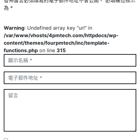
發佈留言必須填寫的電子郵件地址不會公開。
必填欄位標示
為
*
Warning
: Undefined array key "url" in
/var/www/vhosts/4pmtech.com/httpdocs/wp-
content/themes/fourpmtech/inc/template-
functions.php
on line
315