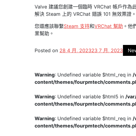
Valve 建議您創建一個臨時 VRChat 帳
解決 Steam 上的 VRChat 錯誤 101 無效票證
您還應該聯繫
Steam 支持
和
VRChat 幫助
。他
業幫助。
Posted on
28 4 月, 2023
23 7 月, 2023
Ne
Warning
: Undefined variable $html_req in
/
content/themes/fourpmtech/comments.p
Warning
: Undefined variable $html5 in
/va
content/themes/fourpmtech/comments.p
Warning
: Undefined variable $html_req in
/
content/themes/fourpmtech/comments.p