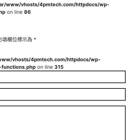
var/www/vhosts/4pmtech.com/httpdocs/wp-
hp
on line
86
必填欄位標示為
*
www/vhosts/4pmtech.com/httpdocs/wp-
-functions.php
on line
315