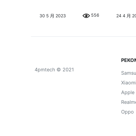
556
30 5 月 2023
24 4 月 2
РЕКО
4pmtech © 2021
Sams
Xiaom
Apple
Realm
Oppo