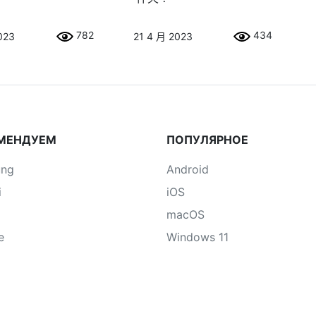
782
434
023
21 4 月 2023
МЕНДУЕМ
ПОПУЛЯРНОЕ
ung
Android
i
iOS
macOS
e
Windows 11