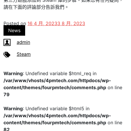
請在下面的評論部分告訴我們。
Posted on
16 4 月, 2023
3 8 月, 2023
News
admin
Steam
Warning
: Undefined variable $html_req in
/var/www/vhosts/4pmtech.com/httpdocs/wp-
content/themes/fourpmtech/comments.php
on line
79
Warning
: Undefined variable $html5 in
/var/www/vhosts/4pmtech.com/httpdocs/wp-
content/themes/fourpmtech/comments.php
on line
82