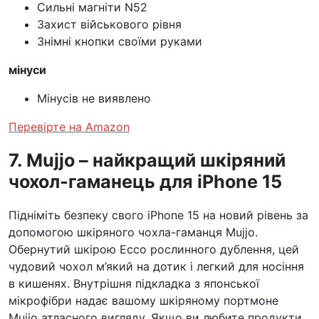
Сильні магніти N52
Захист військового рівня
Знімні кнопки своїми руками
мінуси
Мінусів не виявлено
Перевірте на Amazon
7. Mujjo – найкращий шкіряний
чохол-гаманець для iPhone 15
Підніміть безпеку свого iPhone 15 на новий рівень за
допомогою шкіряного чохла-гаманця Mujjo.
Обернутий шкірою Ecco рослинного дублення, цей
чудовий чохол м’який на дотик і легкий для носіння
в кишенях. Внутрішня підкладка з японської
мікрофібри надає вашому шкіряному портмоне
Mujjo атласного вигляду. Якщо ви любите продукти