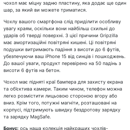
чохол має міцну задню пластину, яка додає ще один
шар, за який ви можете триматися.
Чохлу вашого смартфона слід приділити особливу
увагу краям, оскільки вони найбільш схильні до
ударів об тверді поверхні. З цієї причини Gripzilla
має амортизаційні повітряні кишені. Ці повітряні
подушки витримають падіння з висоти до 6 футів,
убезпечуючи ваш iPhone 15 від синців і пошкоджень.
До вашої уваги, продукт перевірено на 50 падінь з
висоти 6 футів на бетон.
Чохол має підняті краї бампера для захисту екрана
та об’єктива камери. Таким чином, телефон можна
легко розмістити лицьовою стороною вгору або
вниз. Крім того, потужні магніти, розташовані на
корпусі, підтримують швидку бездротову зарядку
та зарядку MagSafe.
Бонус:
ось наша колекція
найкращих чохлів-