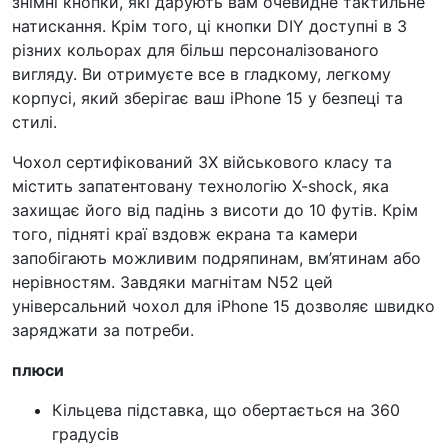
знімні кнопки, які дарують вам очевидне тактильне
натискання. Крім того, ці кнопки DIY доступні в 3
різних кольорах для більш персоналізованого
вигляду. Ви отримуєте все в гладкому, легкому
корпусі, який зберігає ваш iPhone 15 у безпеці та
стилі.
Чохол сертифікований 3X військового класу та
містить запатентовану технологію X-shock, яка
захищає його від падінь з висоти до 10 футів. Крім
того, підняті краї вздовж екрана та камери
запобігають можливим подряпинам, вм’ятинам або
нерівностям. Завдяки магнітам N52 цей
універсальний чохол для iPhone 15 дозволяє швидко
заряджати за потреби.
плюси
Кільцева підставка, що обертається на 360
градусів