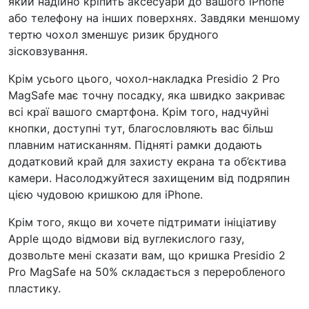
який надійно кріпить аксесуари до вашого iPhone
або телефону на інших поверхнях. Завдяки меншому
тертю чохол зменшує ризик брудного
зісковзування.
Крім усього цього, чохол-накладка Presidio 2 Pro
MagSafe має точну посадку, яка швидко закриває
всі краї вашого смартфона. Крім того, надчуйні
кнопки, доступні тут, благословляють вас більш
плавним натисканням. Підняті рамки додають
додатковий край для захисту екрана та об’єктива
камери. Насолоджуйтеся захищеним від подряпин
цією чудовою кришкою для iPhone.
Крім того, якщо ви хочете підтримати ініціативу
Apple щодо відмови від вуглекислого газу,
дозвольте мені сказати вам, що кришка Presidio 2
Pro MagSafe на 50% складається з переробленого
пластику.