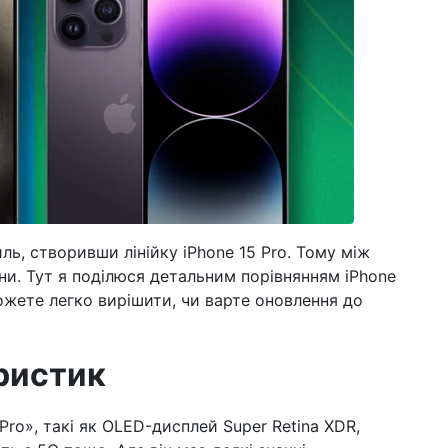
ь, створивши лінійку iPhone 15 Pro. Тому між
міни. Тут я поділюся детальним порівнянням iPhone
можете легко вирішити, чи варте оновлення до
ристик
«Pro», такі як OLED-дисплей Super Retina XDR,