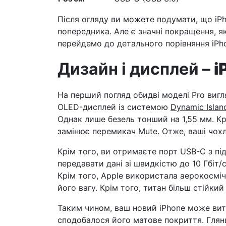
Після огляду ви можете подумати, що iP
попередника. Але є значні покращення, я
перейдемо до детального порівняння iPhon
Дизайн і дисплей –
i
На перший погляд обидві моделі Pro виг
OLED-дисплей із системою
Dynamic Islan
Однак лише безель тонший на 1,55 мм. Кр
замінює перемикач Mute. Отже, ваші чохли
Крім того, ви отримаєте порт USB-C з п
передавати дані зі швидкістю до 10 Гбіт/
Крім того, Apple використала аерокосмі
його вагу. Крім того, титан більш стійкий
Таким чином, ваш новий iPhone може вит
сподобалося його матове покриття. Глян