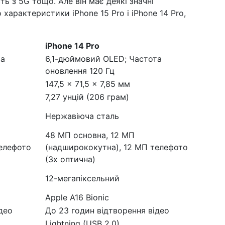
ть з 5G тощо. Але він має деякі значні
характеристики iPhone 15 Pro і iPhone 14 Pro,
iPhone 14 Pro
та
6,1-дюймовий OLED; Частота
оновлення 120 Гц
147,5 x 71,5 x 7,85 мм
7,27 унцій (206 грам)
Нержавіюча сталь
48 МП основна, 12 МП
елефото
(надширококутна), 12 МП телефото
(3x оптична)
12-мегапіксельний
Apple A16 Bionic
део
До 23 годин відтворення відео
Lightning (USB 2.0)