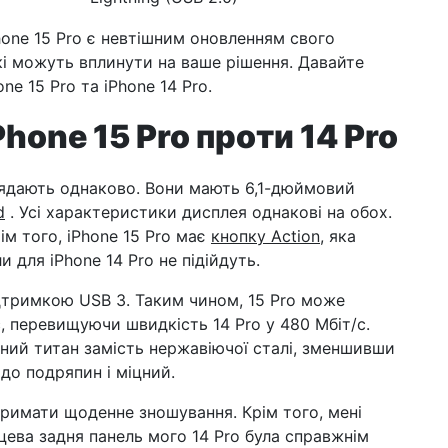
hone 15 Pro є невтішним оновленням свого
кі можуть вплинути на ваше рішення. Давайте
e 15 Pro та iPhone 14 Pro.
Phone 15 Pro проти 14 Pro
лядають однаково. Вони мають 6,1-дюймовий
d
. Усі характеристики дисплея однакові на обох.
ім того, iPhone 15 Pro має
кнопку Action,
яка
 для iPhone 14 Pro не підійдуть.
ідтримкою USB 3. Таким чином, 15 Pro може
с, перевищуючи швидкість 14 Pro у 480 Мбіт/с.
чний титан замість нержавіючої сталі, зменшивши
 до подряпин і міцний.
римати щоденне зношування. Крім того, мені
цева задня панель мого 14 Pro була справжнім