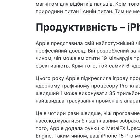
магнітом для відбитків пальців. Крім тог
природний титан і синій титан. Тим не ме
Продуктивність – iPh
Apple представила свій найпотужніший чі
професійний досвід. Він розроблений за
чином, чіп може вмістити 19 мільярдів т
ефективність. Крім того, той самий 6-я
Цього року Apple підкреслила ігрову пр
ядерному графічному процесору Pro-класу.
швидший і може виконувати 35 трильйонів
найшвидша трасування променів з апара
Це в чотири рази швидше, ніж програмне
насолоджуватися більш плавним зображен
того, Apple додала функцію MetalFX Upsc
Engine. Таким чином, ваш iPhone 15 Pro