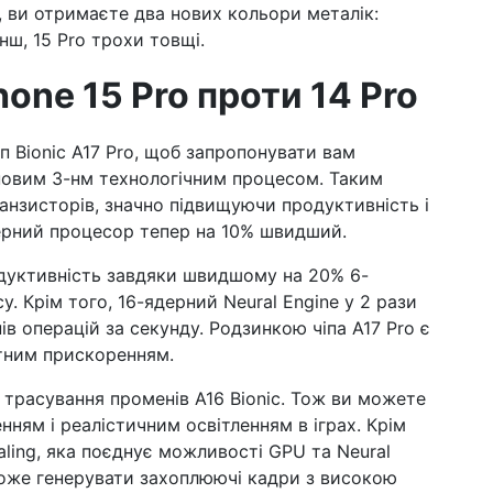
о, ви отримаєте два нових кольори металік:
нш, 15 Pro трохи товщі.
one 15 Pro проти 14 Pro
п Bionic A17 Pro, щоб запропонувати вам
 новим 3-нм технологічним процесом. Таким
ранзисторів, значно підвищуючи продуктивність і
дерний процесор тепер на 10% швидший.
одуктивність завдяки швидшому на 20% 6-
 Крім того, 16-ядерний Neural Engine у ​​2 рази
 операцій за секунду. Родзинкою чіпа A17 Pro є
тним прискоренням.
 трасування променів A16 Bionic. Тож ви можете
ням і реалістичним освітленням в іграх. Крім
aling, яка поєднує можливості GPU та Neural
 може генерувати захоплюючі кадри з високою