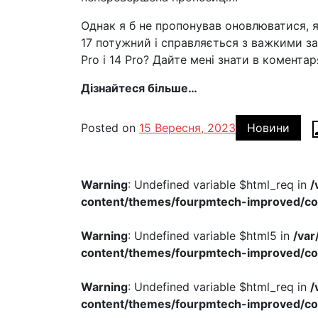
Однак я б не пропонував оновлюватися, як
17 потужний і справляється з важкими за
Pro і 14 Pro? Дайте мені знати в комента
Дізнайтеся більше…
Posted on
15 Вересня, 2023
Новини
Warning
: Undefined variable $html_req in
/
content/themes/fourpmtech-improved/c
Warning
: Undefined variable $html5 in
/va
content/themes/fourpmtech-improved/c
Warning
: Undefined variable $html_req in
/
content/themes/fourpmtech-improved/c