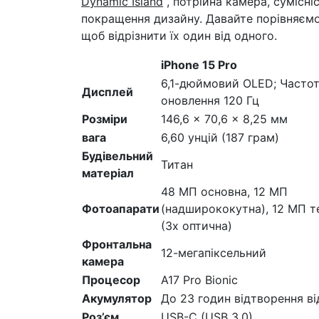
Dynamic Island
, потрійна камера, сумісніс
покращення дизайну. Давайте порівняємо 
щоб відрізнити їх один від одного.
iPhone 15 Pro
6,1-дюймовий OLED; Часто
Дисплей
оновлення 120 Гц
Розміри
146,6 x 70,6 x 8,25 мм
вага
6,60 унцій (187 грам)
Будівельний
Титан
матеріал
48 МП основна, 12 МП
Фотоапарати
(надширококутна), 12 МП т
(3x оптична)
Фронтальна
12-мегапіксельний
камера
Процесор
A17 Pro Bionic
Акумулятор
До 23 годин відтворення ві
Роз’єм
USB-C (USB 3.0)