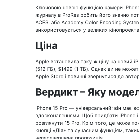
Ключовою новою функцією камери iPhone 
журналу в ProRes робить його значно пот
ACES, або Academy Color Encoding System
використовується у великих кінопроекта
Ціна
Apple встановила таку ж ціну на новий iPh
(512 ГБ), $1499 (1 ТБ). Однак ви не може
Apple Store і повинні звернутися до авт
Вердикт – Яку модел
iPhone 15 Pro — універсальний; він має вс
вдосконаленнями. Щоб придбати iPhone і 
розглянути 15 Pro. Крім того, це може п
кнопці «Дія» та сучасним функціям, таки
неперевершена пропозиція.