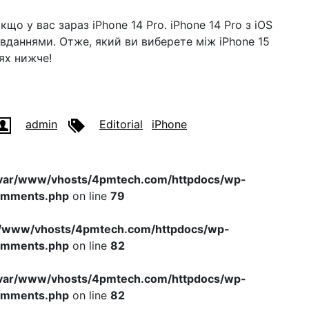
що у вас зараз iPhone 14 Pro. iPhone 14 Pro з iOS
вданнями. Отже, який ви виберете між iPhone 15
рях нижче!
admin
Editorial
iPhone
var/www/vhosts/4pmtech.com/httpdocs/wp-
omments.php
on line
79
r/www/vhosts/4pmtech.com/httpdocs/wp-
omments.php
on line
82
var/www/vhosts/4pmtech.com/httpdocs/wp-
omments.php
on line
82