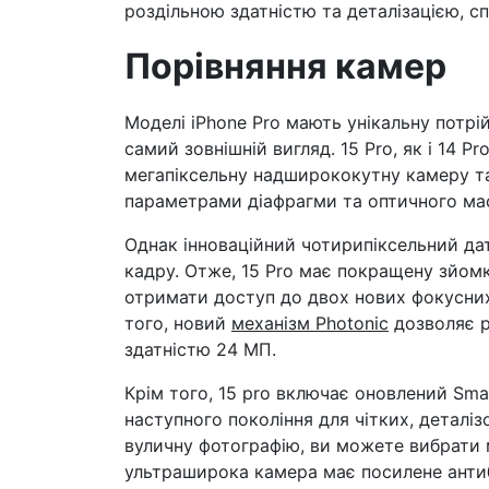
роздільною здатністю та деталізацією, с
Порівняння камер
Моделі iPhone Pro мають унікальну потрій
самий зовнішній вигляд. 15 Pro, як і 14 P
мегапіксельну надширококутну камеру т
параметрами діафрагми та оптичного ма
Однак інноваційний чотирипіксельний дат
кадру. Отже, 15 Pro має покращену зйомк
отримати доступ до двох нових фокусних в
того, новий
механізм Photonic
дозволяє р
здатністю 24 МП.
Крім того, 15 pro включає оновлений Sma
наступного покоління для чітких, деталі
вуличну фотографію, ви можете вибрати м
ультраширока камера має посилене антиб