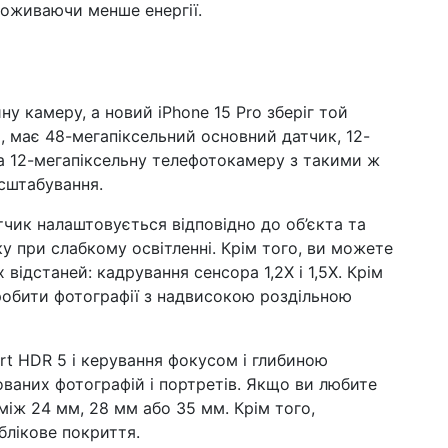
поживаючи менше енергії.
ну камеру, а новий iPhone 15 Pro зберіг той
ro, має 48-мегапіксельний основний датчик, 12-
а 12-мегапіксельну телефотокамеру з такими ж
сштабування.
чик налаштовується відповідно до об’єкта та
у при слабкому освітленні. Крім того, ви можете
ідстаней: кадрування сенсора 1,2X і 1,5X. Крім
обити фотографії з надвисокою роздільною
rt HDR 5 і керування фокусом і глибиною
зованих фотографій і портретів. Якщо ви любите
іж 24 мм, 28 мм або 35 мм. Крім того,
лікове покриття.