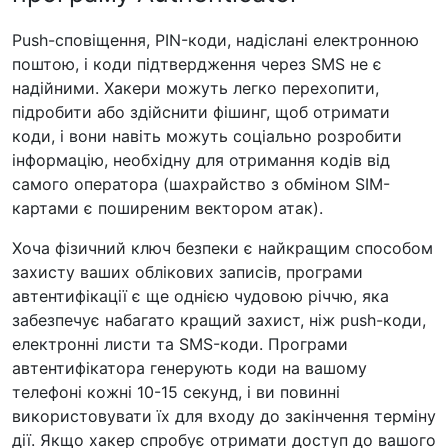
Push-сповіщення, PIN-коди, надіслані електронною
поштою, і коди підтвердження через SMS не є
надійними. Хакери можуть легко перехопити,
підробити або здійснити фішинг, щоб отримати
коди, і вони навіть можуть соціально розробити
інформацію, необхідну для отримання кодів від
самого оператора (шахрайство з обміном SIM-
картами є поширеним вектором атак).
Хоча фізичний ключ безпеки є найкращим способом
захисту ваших облікових записів, програми
автентифікації є ще однією чудовою річчю, яка
забезпечує набагато кращий захист, ніж push-коди,
електронні листи та SMS-коди. Програми
автентифікатора генерують коди на вашому
телефоні кожні 10-15 секунд, і ви повинні
використовувати їх для входу до закінчення терміну
дії. Якщо хакер спробує отримати доступ до вашого