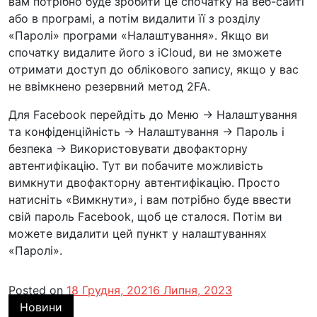
вам потрібно буде зробити це спочатку на веб-сайті
або в програмі, а потім видалити її з розділу
«Паролі» програми «Налаштування». Якщо ви
спочатку видалите його з iCloud, ви не зможете
отримати доступ до облікового запису, якщо у вас
не ввімкнено резервний метод 2FA.
Для Facebook перейдіть до Меню -> Налаштування
та конфіденційність -> Налаштування -> Пароль і
безпека -> Використовувати двофакторну
автентифікацію. Тут ви побачите можливість
вимкнути двофакторну автентифікацію. Просто
натисніть «Вимкнути», і вам потрібно буде ввести
свій пароль Facebook, щоб це сталося. Потім ви
можете видалити цей пункт у налаштуваннях
«Паролі».
Posted on
18 Грудня, 2021
6 Липня, 2023
Новини