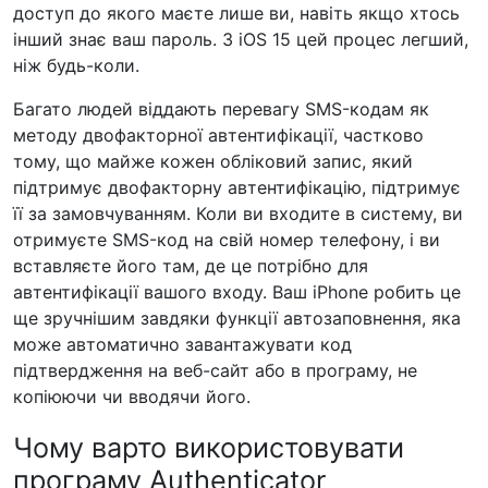
доступ до якого маєте лише ви, навіть якщо хтось
інший знає ваш пароль. З iOS 15 цей процес легший,
ніж будь-коли.
Багато людей віддають перевагу SMS-кодам як
методу двофакторної автентифікації, частково
тому, що майже кожен обліковий запис, який
підтримує двофакторну автентифікацію, підтримує
її за замовчуванням. Коли ви входите в систему, ви
отримуєте SMS-код на свій номер телефону, і ви
вставляєте його там, де це потрібно для
автентифікації вашого входу. Ваш iPhone робить це
ще зручнішим завдяки функції автозаповнення, яка
може автоматично завантажувати код
підтвердження на веб-сайт або в програму, не
копіюючи чи вводячи його.
Чому варто використовувати
програму Authenticator