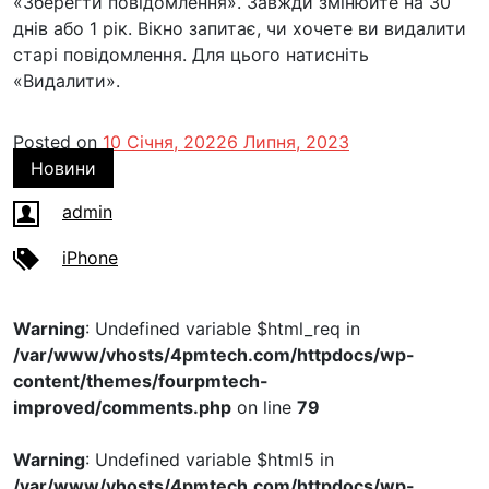
«Зберегти повідомлення». Завжди змінюйте на 30
днів або 1 рік. Вікно запитає, чи хочете ви видалити
старі повідомлення. Для цього натисніть
«Видалити».
Posted on
10 Січня, 2022
6 Липня, 2023
Новини
admin
iPhone
Warning
: Undefined variable $html_req in
/var/www/vhosts/4pmtech.com/httpdocs/wp-
content/themes/fourpmtech-
improved/comments.php
on line
79
Warning
: Undefined variable $html5 in
/var/www/vhosts/4pmtech.com/httpdocs/wp-