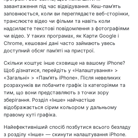
завантаження під час відвідування. Кеш-пам’ять
заповнюється, коли ви переглядаєте веб-сторінки,
транслюєте відео чи фільми та навіть коли
надсилаєте текстові повідомлення з фотографіями
чи відео. У таких програмах, як Карти Google і
Chrome, кешовані дані часто займають увесь
доступний обсяг пам’яті на пристрої.
Скільки коштує інше сховище на вашому iPhone?
Щоб дізнатися, перейдіть у «Налаштування» >
«Загальні» > «Пам’ять iPhone». Після невеликих
розрахунків ви побачите графік із категоріями та
тим, що вони представляють з точки зору
зберігання. Розділ «Інше» найчастіше
відображається сірим кольором у дальньому
правому куті графіка.
Найефективніший спосіб позбутися всього безладу
з розділу «Інше» — скинути налаштування iPhone.