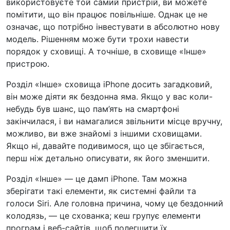
використовуєте той самий пристрій, ви можете
помітити, що він працює повільніше. Однак це не
означає, що потрібно інвестувати в абсолютно нову
модель. Рішенням може бути трохи навести
порядок у сховищі. А точніше, в сховище «Інше»
пристрою.
Розділ «Інше» сховища iPhone досить загадковий,
він може діяти як бездонна яма. Якщо у вас коли-
небудь був шанс, що пам’ять на смартфоні
закінчилася, і ви намагалися звільнити місце вручну,
можливо, ви вже знайомі з іншими сховищами.
Якщо ні, давайте подивимося, що це збігається,
перш ніж детально описувати, як його зменшити.
Розділ «Інше» — це дамп iPhone. Там можна
зберігати такі елементи, як системні файли та
голоси Siri. Але головна причина, чому це бездонний
колодязь, — це схованка; кеш групує елементи
програм і веб-сайтів, щоб полегшити їх