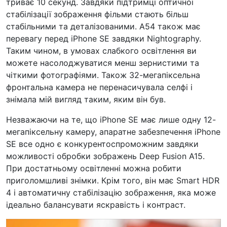
триває 10 секунд. Завдяки підтримці оптичної
стабілізації зображення фільми стають більш
стабільними та деталізованими. A54 також має
перевагу перед iPhone SE завдяки Nightography.
Таким чином, в умовах слабкого освітлення ви
можете насолоджуватися менш зернистими та
чіткими фотографіями. Також 32-мегапіксельна
фронтальна камера не перенасичувала селфі і
знімала мій вигляд таким, яким він був.
Незважаючи на те, що iPhone SE має лише одну 12-
мегапіксельну камеру, апаратне забезпечення iPhone
SE все одно є конкурентоспроможним завдяки
можливості обробки зображень Deep Fusion A15.
При достатньому освітленні можна робити
приголомшливі знімки. Крім того, він має Smart HDR
4 і автоматичну стабілізацію зображення, яка може
ідеально балансувати яскравість і контраст.