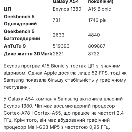
Galaxy A54
покоління)
ЦП
Exynos 1380
A15 Bionic
Geekbench 5
781
1746 рік
Одноядерний
Geekbench 5
2633
4840
Багатоядерний
AnTuTu 9
519393
809887
Дике життя 3DMark
2821
8722
Exynos програє A15 Bionic у тестах ЦП зі значним
відривом. Однак Apple досягла лише 52 FPS, тоді як
Samsung показала більшу стабільність у графічному
тестуванні.
У Galaxy A54 компанія Samsung включила власний
Exynos 1380. Чіп має восьмиядерний процесор
Cortex-A78 і Cortex-A55, що працює на частоті 2,4
ГГц. Крім того, він має вбудований графічний
процесор Mali-G68 MP5 з частотою 0,95 ГГц.