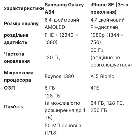
Samsung Galaxy
iPhone SE (3-го
характеристики
A54
покоління)
6,4-дюймовий
4,7-дюймовий
Розмір екрану
AMOLED
РК-дисплей
роздільна
FHD+ (2340 x
1080p (1344 x
здатність
1080)
750)
60 Гц
Частота
120 Гц
(офіційно не
оновлення
розголошується)
Мікросхема
Exynos 1380
A15 Bionic
процесора
ОЗП
6 ГБ
4ГБ
128 ГБ
(з можливістю
64 ГБ, 128 ГБ,
Пам’ять
розширення до 1
256 ГБ
ТБ)
50 МП основна
(f/1.8)