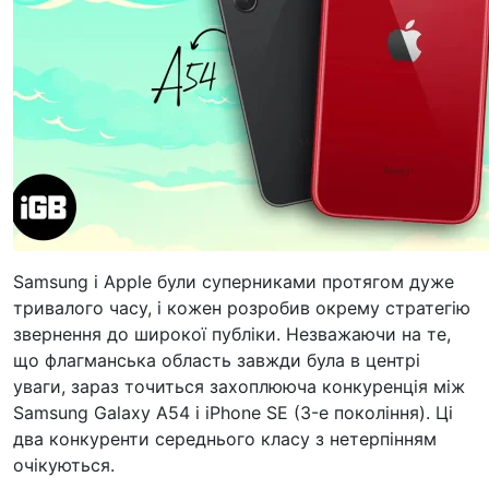
Samsung і Apple були суперниками протягом дуже
тривалого часу, і кожен розробив окрему стратегію
звернення до широкої публіки. Незважаючи на те,
що флагманська область завжди була в центрі
уваги, зараз точиться захоплююча конкуренція між
Samsung Galaxy A54 і iPhone SE (3-е покоління). Ці
два конкуренти середнього класу з нетерпінням
очікуються.