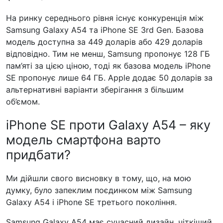
На ринку середнього рівня існує конкуренція між
Samsung Galaxy A54 та iPhone SE 3rd Gen. Базова
модель доступна за 449 доларів або 429 доларів
відповідно. Тим не менш, Samsung пропонує 128 ГБ
пам’яті за цією ціною, тоді як базова модель iPhone
SE пропонує лише 64 ГБ. Apple додає 50 доларів за
альтернативні варіанти зберігання з більшим
об’ємом.
iPhone SE проти Galaxy A54 – яку
модель смартфона варто
придбати?
Ми дійшли свого висновку в тому, що, на мою
думку, було запеклим поєдинком між Samsung
Galaxy A54 і iPhone SE третього покоління.
Samsung Galaxy A54 має сучасний дизайн, чіткіший