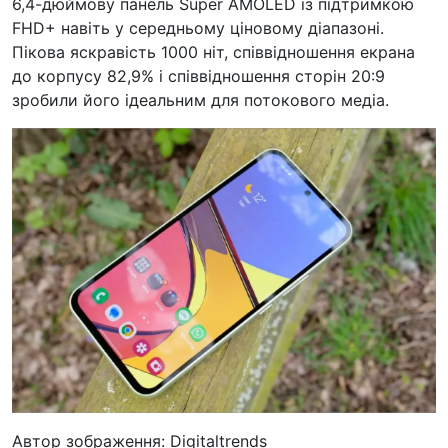
6,4-дюймову панель Super AMOLED із підтримкою
FHD+ навіть у середньому ціновому діапазоні.
Пікова яскравість 1000 ніт, співвідношення екрана
до корпусу 82,9% і співвідношення сторін 20:9
зробили його ідеальним для потокового медіа.
Автор зображення: Digitaltrends