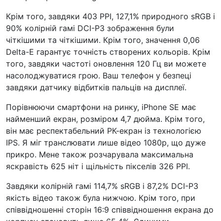
Крім того, завдяки 403 PPI, 127,1% природного sRGB і
90% колірній гамі DCI-P3 зображення були
чіткішими та чіткішими. Крім того, значення 0,06
Delta-E гарантує точність створених кольорів. Крім
того, завдяки частоті оновлення 120 Гц ви можете
насолоджуватися грою. Ваш телефон у безпеці
завдяки датчику відбитків пальців на дисплеї.
Порівнюючи смартфони на ринку, iPhone SE має
найменший екран, розміром 4,7 дюйма. Крім того,
він має респектабельний РК-екран із технологією
IPS. Я міг транслювати лише відео 1080p, що дуже
прикро. Мене також розчарувала максимальна
яскравість 625 ніт і щільність пікселів 326 PPI.
Завдяки колірній гамі 114,7% sRGB і 87,2% DCI-P3
якість відео також була нижчою. Крім того, при
співвідношенні сторін 16:9 співвідношення екрана до