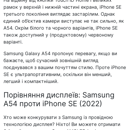
На відміну від кнопки Touch ID Home і великих
рамок у верхній і нижній частині екрана, iPhone SE
третього покоління виглядає застарілим. Однак
єдиний об’єктив камери виступає не так сильно, як
A54. Окрім білого та чорного варіантів, iPhone SE
також доступний у (продуктовому) червоному
варіанті.
Samsung Galaxy A54 пропонує перевагу, якщо ви
бажаєте, щоб сучасний зовнішній вигляд
поєднувався з вашим почуттям стилю. Проте iPhone
SE є ультрапортативним, оскільки він менший,
легший і компактніший.
Порівняння дисплеїв: Samsung
A54 проти iPhone SE (2022)
Хто може конкурувати з Samsung із провідною
технологією дисплея? Ніхто! Ви можете отримати