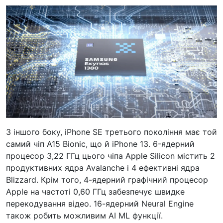
З іншого боку, iPhone SE третього покоління має той
самий чіп A15 Bionic, що й iPhone 13. 6-ядерний
процесор 3,22 ГГц цього чіпа Apple Silicon містить 2
продуктивних ядра Avalanche і 4 ефективні ядра
Blizzard. Крім того, 4-ядерний графічний процесор
Apple на частоті 0,60 ГГц забезпечує швидке
перекодування відео. 16-ядерний Neural Engine
також робить можливим AI ML функції.