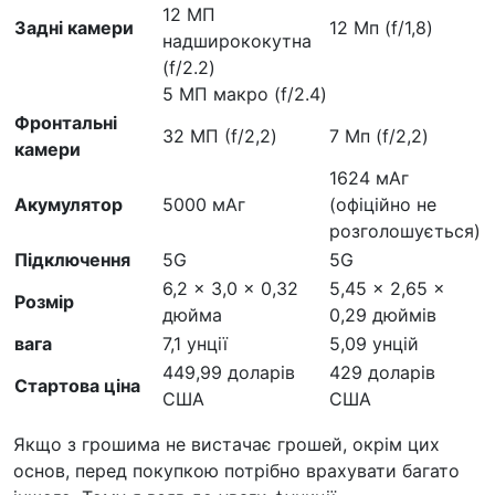
12 МП
Задні камери
12 Мп (f/1,8)
надширококутна
(f/2.2)
5 МП макро (f/2.4)
Фронтальні
32 МП (f/2,2)
7 Мп (f/2,2)
камери
1624 мАг
Акумулятор
5000 мАг
(офіційно не
розголошується)
Підключення
5G
5G
6,2 x 3,0 x 0,32
5,45 x 2,65 x
Розмір
дюйма
0,29 дюймів
вага
7,1 унції
5,09 унцій
449,99 доларів
429 доларів
Стартова ціна
США
США
Якщо з грошима не вистачає грошей, окрім цих
основ, перед покупкою потрібно врахувати багато