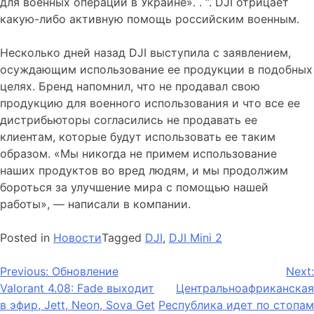
для военных операций в Украине». . “. DJI отрицает
какую-либо активную помощь российским военным.
Несколько дней назад DJI выступила с заявлением,
осуждающим использование ее продукции в подобных
целях. Бренд напомнил, что не продавал свою
продукцию для военного использования и что все ее
дистрибьюторы согласились не продавать ее
клиентам, которые будут использовать ее таким
образом. «Мы никогда не примем использование
наших продуктов во вред людям, и мы продолжим
бороться за улучшение мира с помощью нашей
работы», — написали в компании.
Posted in
Новости
Tagged
DJI
,
DJI Mini 2
Навигация
Previous:
Обновление
Next:
Valorant 4.08: Fade выходит
Центральноафриканская
по
в эфир, Jett, Neon, Sova Get
Республика идет по стопам