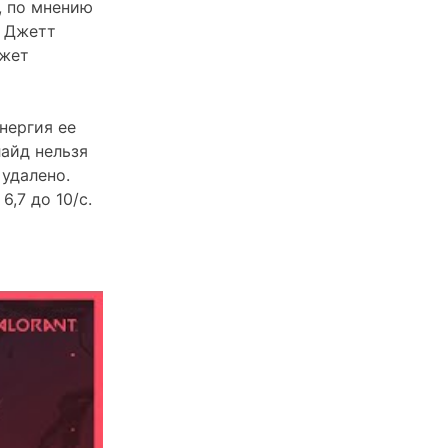
, по мнению
ь Джетт
ожет
нергия ее
лайд нельзя
удалено.
,7 до 10/с.