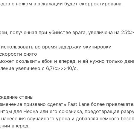
ндов с ножом в эскалации будет скорректирована.
реи, полученная при убийстве врага, увеличена на 25%
 использовать во время задержки экипировки
скорости снято
может скользить вбок и вперед, и ей нужно только дви
ление увеличено с 6,7/с>>>10/с.
еждение стены
зменение призвано сделать Fast Lane более привлекат
нтом для Неона или его союзника, предотвращая раз
 нанесения случайного урона и добавляя немного безо
нии вперед.