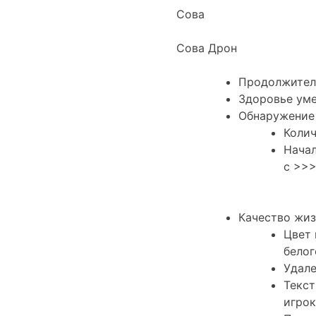
Сова
Сова Дрон
Продолжитель
Здоровье уме
Обнаружение
Колич
Начал
с >>>
Качество жи
Цвет 
белог
Удале
Текст
игрок