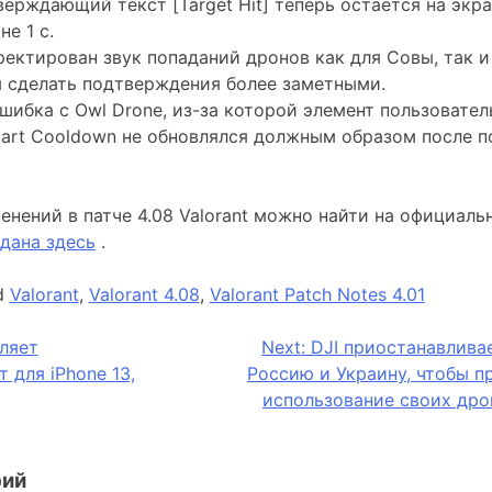
ерждающий текст [Target Hit] теперь остается на экра
 не 1 с.
ектирован звук попаданий дронов как для Совы, так и 
 сделать подтверждения более заметными.
ошибка с Owl Drone, из-за которой элемент пользовател
art Cooldown не обновлялся должным образом после 
енений в патче 4.08 Valorant можно найти на официаль
дана здесь
.
d
Valorant
,
Valorant 4.08
,
Valorant Patch Notes 4.01
ляет
Next:
DJI приостанавлива
 для iPhone 13,
Россию и Украину, чтобы п
использование своих дро
рий