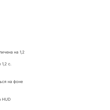
ичена на 1,2
1,2 с.
ься на фоне
а HUD