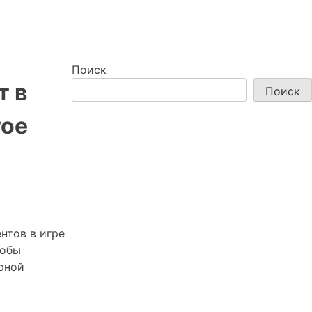
Поиск
т в
Поиск
гое
нтов в игре
тобы
рной