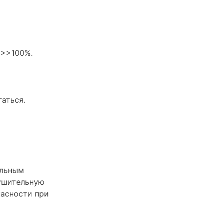
>>>100%.
гаться.
ельным
рушительную
пасности при