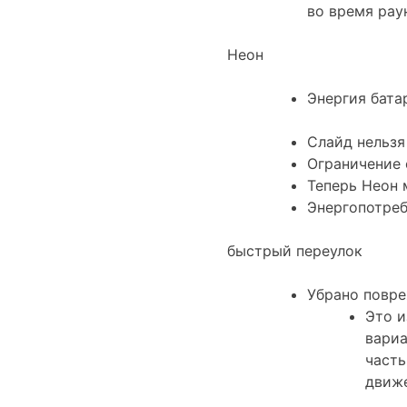
во время рау
Неон
Энергия бата
Слайд нельзя
Ограничение 
Теперь Неон 
Энергопотреб
быстрый переулок
Убрано повр
Это и
вариа
часть
движе