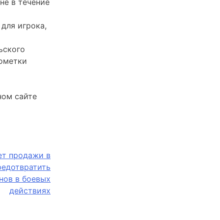
не в течение
для игрока,
ьского
пометки
ном сайте
ет продажи в
редотвратить
нов в боевых
действиях