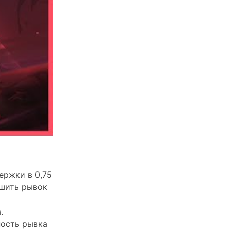
ержки в 0,75
ршить рывок
.
ность рывка