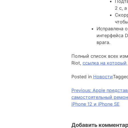
Подтв
2 с, а
Скорр
чтобы
Исправлена ​​
интерфейса D
врага.
Полный список всех изм
Riot,
ссылка на который 
Posted in
Новости
Tagge
Навигация
Previous:
Apple представ
самостоятельный ремонт
по
iPhone 12 и iPhone SE
записям
Добавить коммента